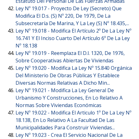
Estatuto Del Personal De Las Fuerzas Armadas
Ley Nº 19.017 -
Proyecto De Ley (Secreto) Que
Modifica El D.s. (S) Nº 220, De 1979, De La
Subsecretaría De Marina, Y La Ley (S) Nº 18.435,...
Ley Nº 19.018 -
Modifica El Artículo 2º De La Ley Nº
16.741 Y El Inciso Cuarto Del Artículo 6º De La Ley
Nº 18.138
Ley Nº 19.019 -
Reemplaza El D.l. 1320, De 1976,
Sobre Cooperativas Abiertas De Viviendas
Ley Nº 19.020 -
Modifica La Ley Nº 15.840 Orgánica
Del Ministerio De Obras Públicas Y Establece
Diversas Normas Relativas A Dicho Min...
Ley Nº 19.021 -
Modifica La Ley General De
Urbanismo Y Construcciones, En Lo Relativo A
Normas Sobre Viviendas Económicas
Ley Nº 19.022 -
Modifica El Articulo 1º De La Ley Nº
18.138, En Lo Relativo A La Facultad De Las
Municipalidades Para Construir Viviendas...
Ley Nº 19.023 -
Crea El Servicio Nacional De La