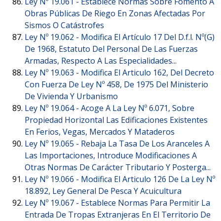
Ley Nº 19.061 -
Establece Normas Sobre Fomento A
Obras Públicas De Riego En Zonas Afectadas Por
Sismos O Catástrofes
Ley Nº 19.062 -
Modifica El Artículo 17 Del D.f.l. Nº(G)
De 1968, Estatuto Del Personal De Las Fuerzas
Armadas, Respecto A Las Especialidades...
Ley Nº 19.063 -
Modifica El Articulo 162, Del Decreto
Con Fuerza De Ley Nº 458, De 1975 Del Ministerio
De Vivienda Y Urbanismo
Ley Nº 19.064 -
Acoge A La Ley Nº 6.071, Sobre
Propiedad Horizontal Las Edificaciones Existentes
En Ferios, Vegas, Mercados Y Mataderos
Ley Nº 19.065 -
Rebaja La Tasa De Los Aranceles A
Las Importaciones, Introduce Modificaciones A
Otras Normas De Carácter Tributario Y Posterga...
Ley Nº 19.066 -
Modifica El Articulo 126 De La Ley Nº
18.892, Ley General De Pesca Y Acuicultura
Ley Nº 19.067 -
Establece Normas Para Permitir La
Entrada De Tropas Extranjeras En El Territorio De