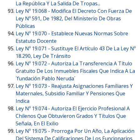
La República Y La Salida De Tropas...
Ley Nº 19.068 -
Modifica El Decreto Con Fuerza De
Ley Nº 591, De 1982, Del Ministerio De Obras
Públicas
Ley Nº 19.070 -
Establece Nuevas Normas Sobre
Estatuto Docente
Ley Nº 19.071 -
Sustituye El Artículo 43 De La Ley Nº
18.290, Ley De Tránsito
Ley Nº 19.072 -
Autoriza La Transferencia A Título
Gratuito De Los Inmuebles Fiscales Que Indica A La
´fundación Pablo Neruda´
Ley Nº 19.073 -
Reajusta Asignaciones Familiares Y
Maternales, Subsidio Familiar Y Pensiones Que
Indica
Ley Nº 19.074 -
Autoriza El Ejercicio Profesional A
Chilenos Que Obtuvieron Grados Y Títulos Que
Señala, En El Exilio
Ley Nº 19.075 -
Prorroga Por Un Año, La Aplicación
Del Sistema De Calificaciones De Los Funcionarios