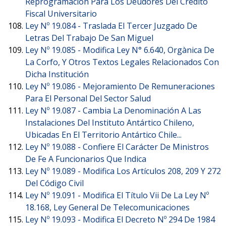
Reprogramación Para Los Deudores Del Crédito
Fiscal Universitario
Ley Nº 19.084 -
Traslada El Tercer Juzgado De
Letras Del Trabajo De San Miguel
Ley Nº 19.085 -
Modifica Ley N° 6.640, Orgànica De
La Corfo, Y Otros Textos Legales Relacionados Con
Dicha Institución
Ley Nº 19.086 -
Mejoramiento De Remuneraciones
Para El Personal Del Sector Salud
Ley Nº 19.087 -
Cambia La Denominación A Las
Instalaciones Del Instituto Antártico Chileno,
Ubicadas En El Territorio Antártico Chile...
Ley Nº 19.088 -
Confiere El Carácter De Ministros
De Fe A Funcionarios Que Indica
Ley Nº 19.089 -
Modifica Los Artículos 208, 209 Y 272
Del Código Civil
Ley Nº 19.091 -
Modifica El Título Vii De La Ley Nº
18.168, Ley General De Telecomunicaciones
Ley Nº 19.093 -
Modifica El Decreto Nº 294 De 1984