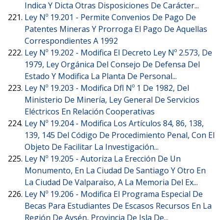
Indica Y Dicta Otras Disposiciones De Carácter...
Ley Nº 19.201 -
Permite Convenios De Pago De
Patentes Mineras Y Prorroga El Pago De Aquellas
Correspondientes A 1992
Ley Nº 19.202 -
Modifica El Decreto Ley Nº 2.573, De
1979, Ley Orgánica Del Consejo De Defensa Del
Estado Y Modifica La Planta De Personal...
Ley Nº 19.203 -
Modifica Dfl Nº 1 De 1982, Del
Ministerio De Minería, Ley General De Servicios
Eléctricos En Relación Cooperativas
Ley Nº 19.204 -
Modifica Los Artículos 84, 86, 138,
139, 145 Del Código De Procedimiento Penal, Con El
Objeto De Facilitar La Investigación...
Ley Nº 19.205 -
Autoriza La Erección De Un
Monumento, En La Ciudad De Santiago Y Otro En
La Ciudad De Valparaíso, A La Memoria Del Ex...
Ley Nº 19.206 -
Modifica El Programa Especial De
Becas Para Estudiantes De Escasos Recursos En La
Región De Aysén, Provincia De Isla De...