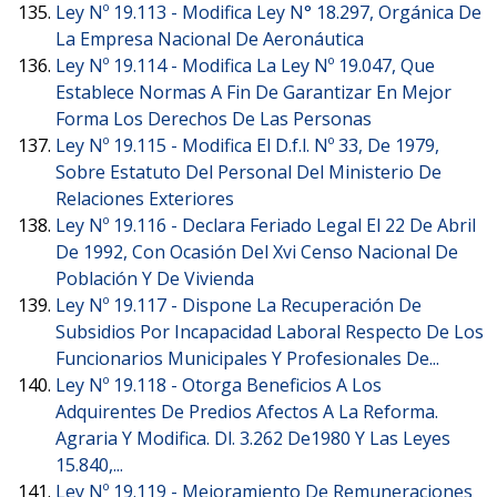
Ley Nº 19.113 -
Modifica Ley N° 18.297, Orgánica De
La Empresa Nacional De Aeronáutica
Ley Nº 19.114 -
Modifica La Ley Nº 19.047, Que
Establece Normas A Fin De Garantizar En Mejor
Forma Los Derechos De Las Personas
Ley Nº 19.115 -
Modifica El D.f.l. Nº 33, De 1979,
Sobre Estatuto Del Personal Del Ministerio De
Relaciones Exteriores
Ley Nº 19.116 -
Declara Feriado Legal El 22 De Abril
De 1992, Con Ocasión Del Xvi Censo Nacional De
Población Y De Vivienda
Ley Nº 19.117 -
Dispone La Recuperación De
Subsidios Por Incapacidad Laboral Respecto De Los
Funcionarios Municipales Y Profesionales De...
Ley Nº 19.118 -
Otorga Beneficios A Los
Adquirentes De Predios Afectos A La Reforma.
Agraria Y Modifica. Dl. 3.262 De1980 Y Las Leyes
15.840,...
Ley Nº 19.119 -
Mejoramiento De Remuneraciones