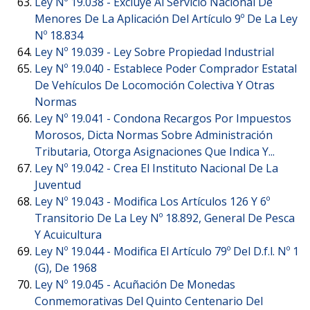
Ley Nº 19.038 -
Excluye Al Servicio Nacional De
Menores De La Aplicación Del Artículo 9º De La Ley
Nº 18.834
Ley Nº 19.039 -
Ley Sobre Propiedad Industrial
Ley Nº 19.040 -
Establece Poder Comprador Estatal
De Vehículos De Locomoción Colectiva Y Otras
Normas
Ley Nº 19.041 -
Condona Recargos Por Impuestos
Morosos, Dicta Normas Sobre Administración
Tributaria, Otorga Asignaciones Que Indica Y...
Ley Nº 19.042 -
Crea El Instituto Nacional De La
Juventud
Ley Nº 19.043 -
Modifica Los Artículos 126 Y 6º
Transitorio De La Ley Nº 18.892, General De Pesca
Y Acuicultura
Ley Nº 19.044 -
Modifica El Artículo 79º Del D.f.l. Nº 1
(G), De 1968
Ley Nº 19.045 -
Acuñación De Monedas
Conmemorativas Del Quinto Centenario Del