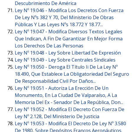
Descubrimiento De América
Ley Nº 19.046 -
Modifica Los Decretos Con Fuerza
De Ley Nºs 382 Y 70, Del Ministerio De Obras
Públicas Y Las Leyes Nºs 18.772 Y 18.77...
Ley Nº 19.047 -
Modifica Diversos Textos Legales
Que Indican, A Fin De Garantizar En Mejor Forma
Los Derechos De Las Personas
Ley Nº 19.048 -
Ley Sobre Libertad De Expresión
Ley Nº 19.049 -
Ley Sobre Centrales Sindicales
Ley Nº 19.050 -
Deroga El Título Ii De La Ley Nº
18.490, Que Establece La Obligatoriedad Del Seguro
De Responsabilidad Civil Por Daños...
Ley Nº 19.051 -
Autoriza La Erección De Un
Monumento, En La Ciudad De Valparaíso, A La
Memoria Del Ex - Senador De La República, Don...
Ley Nº 19.052 -
Modifica El Decreto Con Fuerza De
Ley Nº 2.128, Del Ministerio De Justicia
Ley Nº 19.053 -
Modifica El Decreto De Ley Nº 3.580
De 1980, Sobre Depósitos Francos Aeronáuticos